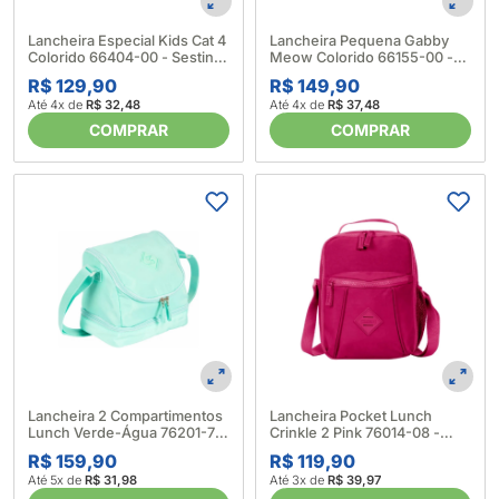
Lancheira Especial Kids Cat 4
Lancheira Pequena Gabby
Colorido 66404-00 - Sestini
Meow Colorido 66155-00 -
6759420001
Sestini 6759400001
R$ 129,90
R$ 149,90
Até 4x de
R$ 32,48
Até 4x de
R$ 37,48
COMPRAR
COMPRAR
Lancheira 2 Compartimentos
Lancheira Pocket Lunch
Lunch Verde-Água 76201-74
Crinkle 2 Pink 76014-08 -
- Sestini 6759310001
Sestini 6546890001
R$ 159,90
R$ 119,90
Até 5x de
R$ 31,98
Até 3x de
R$ 39,97