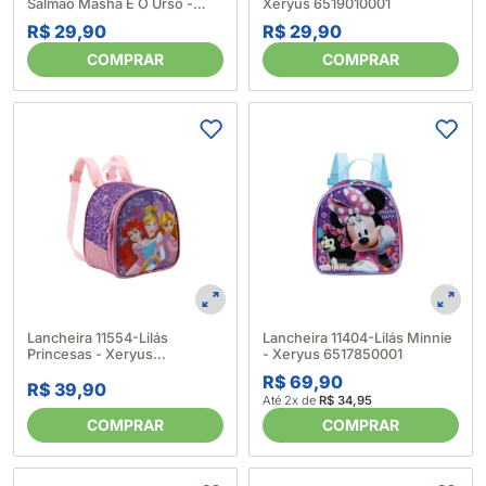
Salmão Masha E O Urso -
Xeryus 6519010001
Luxcel 6525710001
R$ 29,90
R$ 29,90
COMPRAR
COMPRAR
Lancheira 11554-Lilás
Lancheira 11404-Lilás Minnie
Princesas - Xeryus
- Xeryus 6517850001
6518080001
R$ 69,90
R$ 39,90
Até 2x de
R$ 34,95
COMPRAR
COMPRAR