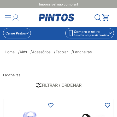
Impossível não comprar!
Compre
e
retire
Carnê Pintos
Encontre a loja
mais próxima
Lancheiras | Lojas Pintos | Impossível não comprar
Home
Kids
Acessórios
Escolar
Lancheiras
Lancheiras
FILTRAR
/ ORDENAR