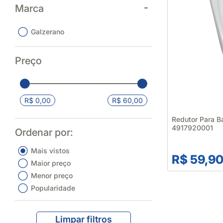
Marca
Galzerano
Preço
R$ 0,00
R$ 60,00
Redutor Para B
4917920001
Ordenar por:
Mais vistos
R$ 59,9
Maior preço
Menor preço
Popularidade
Limpar filtros