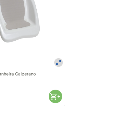
anheira Galzerano
0