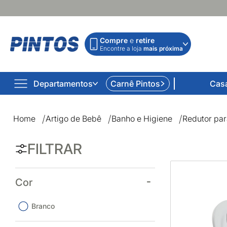
Compre
e
retire
Encontre a loja
mais próxima
Departamentos
Carnê Pintos
Cas
Redutor para banheira | Lojas Pintos | Impossível não co
Home
Artigo de Bebê
Banho e Higiene
Redutor par
FILTRAR
Cor
Branco