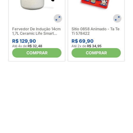
M
A
Fervedor De Indução 14cm
Sítio 0858 Animado - Ta Te
1,7L Ceramic Life Smart
Ti 578422
Plus Vanilla - Brinox
R$ 129,90
R$ 69,90
(680999)
Até 4x de
R$ 32,48
Até 2x de
R$ 34,95
COMPRAR
COMPRAR