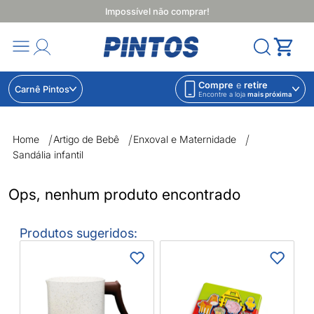
Impossível não comprar!
Compre
e
retire
Carnê Pintos
Encontre a loja
mais próxima
Sandália infantil | Lojas Pintos | Impossível não comprar
Home
Artigo de Bebê
Enxoval e Maternidade
Sandália infantil
Ops, nenhum produto encontrado
Produtos sugeridos:
E
F