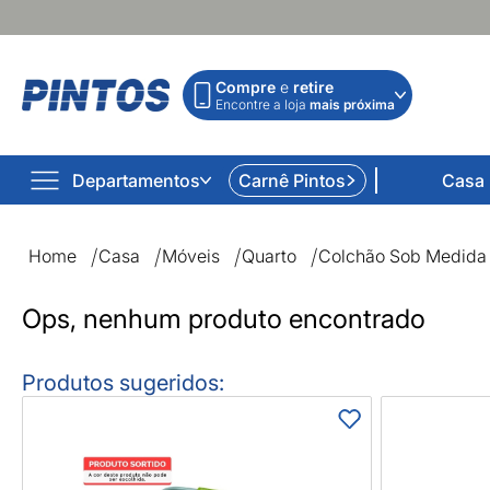
Compre
e
retire
Encontre a loja
mais próxima
Departamentos
Carnê Pintos
Casa
Colchão Sob Medida | Lojas Pintos | Impossível não com
Home
Casa
Móveis
Quarto
Colchão Sob Medida
Ops, nenhum produto encontrado
Produtos sugeridos: