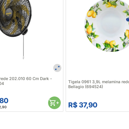
arede 202.010 60 Cm Dark -
Tigela 0961 3,9L melamina red
04
Bellagio (694524)
,80
R$ 37,90
2,90