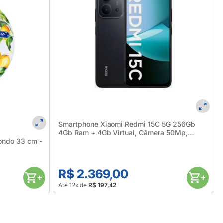
Smartphone Xiaomi Redmi 15C 5G 256Gb
4Gb Ram + 4Gb Virtual, Câmera 50Mp,
ondo 33 cm -
Bateria 6000Mah, Ip64, Preto 692749
R$ 2.369,00
Até 12x de
R$ 197,42