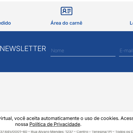
edido
Área do carnê
L
 NEWSLETTER
virtual, você aceita automaticamente o uso de cookies. Aces
nossa
Política de Privacidade
.
37.645/0001-60 - Rua Álvaro Mendes, 1237 - Centro - Teresina/ PI - Todos os 