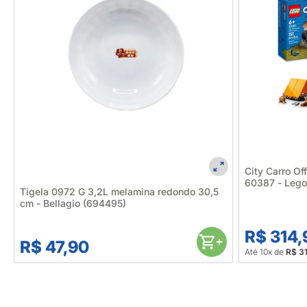
City Carro O
60387 - Leg
Tigela 0972 G 3,2L melamina redondo 30,5
cm - Bellagio (694495)
R$ 314,
R$ 47,90
Até 10x de
R$ 3