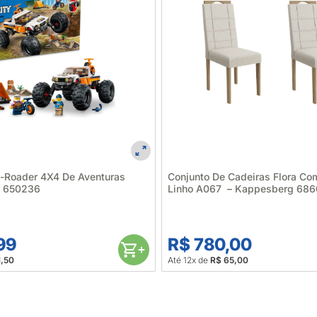
ff-Roader 4X4 De Aventuras
Conjunto De Cadeiras Flora Co
o 650236
Linho A067 – Kappesberg 68
99
R$ 780,00
1,50
Até 12x de
R$ 65,00