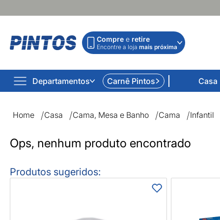
Compre
e
retire
Encontre a loja
mais próxima
Departamentos
Carnê Pintos
Casa
Infantil | Lojas Pintos | Impossível não comprar
Home
Casa
Cama, Mesa e Banho
Cama
Infantil
Ops, nenhum produto encontrado
Produtos sugeridos: