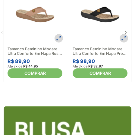
Tamanco Feminino Modare
Tamanco Feminino Modare
Ultra Conforto Em Napa Rosa
Ultra Conforto Em Napa Preto
7142.106 - Modare
7142.106 - Modare
R$ 89,90
R$ 98,90
656724_Rosa
656725_Preto
Até 2x de
R$ 44,95
Até 3x de
R$ 32,97
COMPRAR
COMPRAR