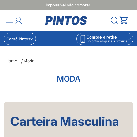
Impossível não comprar!
Compre
e
retire
Carnê Pintos
Encontre a loja
mais próxima
Home
Moda
MODA