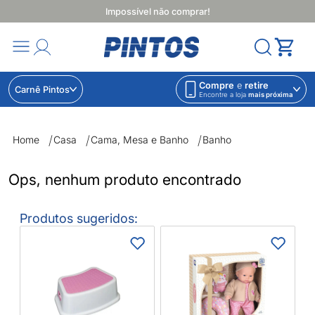
Impossível não comprar!
Compre
e
retire
Carnê Pintos
Encontre a loja
mais próxima
Banho | Lojas Pintos | Impossível não comprar
Home
Casa
Cama, Mesa e Banho
Banho
Ops, nenhum produto encontrado
Produtos sugeridos:
J
T