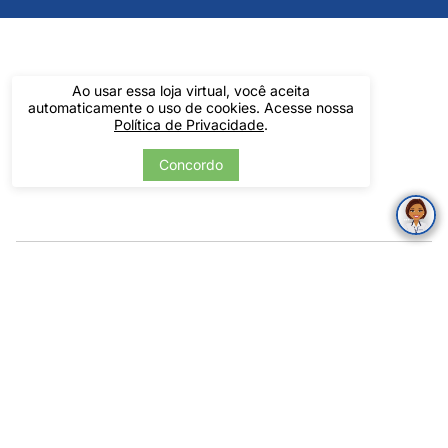
Ao usar essa loja virtual, você aceita
automaticamente o uso de cookies. Acesse nossa
Verificada
Política de Privacidade
por
.
Concordo
Pintos LTDA - 06.837.645/0001-60 - Rua Álvaro Mendes, 1237 -
Centro - Teresina/ PI - Todos os Direitos Reservados
Tecnologia
Desenvolvido por:
Feminino