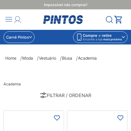
Impossível não comprar!
Compre
e
retire
Carnê Pintos
Encontre a loja
mais próxima
Academia | Lojas Pintos | Impossível não comprar
Home
Moda
Vestuário
Blusa
Academia
Academia
FILTRAR
/ ORDENAR