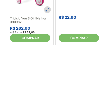
Polegadas (32,5 Cm) Inox
Cabo Preto Linha Cross
Brinox 564515
R$ 22,90
A
Triciclo You 3 Girl Nathor
390982
R$ 262,90
Até 8x de
R$ 32,86
COMPRAR
COMPRAR