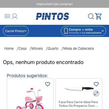
Impossível não comprar!
Compre
e
retire
Carnê Pintos
Encontre a loja
mais próxima
Mesa de Cabeceira | Lojas Pintos | Impossível não comprar
Home
Casa
Móveis
Quarto
Mesa de Cabeceira
Ops, nenhum produto encontrado
Produtos sugeridos:
M
B
Faca Para Carne Ideal Para
Todos Os Preparos Com 8