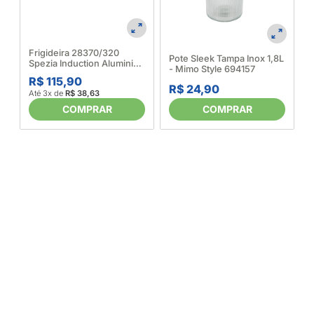
Frigideira 28370/320
Pote Sleek Tampa Inox 1,8L
Spezia Induction Aluminio
- Mimo Style 694157
Revestido Antiaderente
R$ 115,90
Starflon Excellent 20 Cm
R$ 24,90
Até 3x de
R$ 38,63
Areia - Tramontina 688114
COMPRAR
COMPRAR