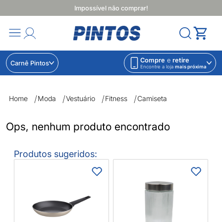
Impossível não comprar!
Compre
e
retire
Carnê Pintos
Encontre a loja
mais próxima
Camiseta | Lojas Pintos | Impossível não comprar
Home
Moda
Vestuário
Fitness
Camiseta
Ops, nenhum produto encontrado
Produtos sugeridos:
V