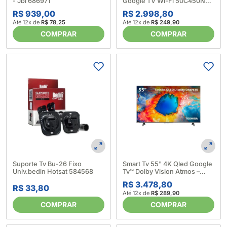
- Jbl 686971
Google TV Wi-Fi 50C450NS -
Toshiba (677889)
R$ 939,00
R$ 2.998,80
Até 12x de
R$ 78,25
Até 12x de
R$ 249,90
COMPRAR
COMPRAR
Suporte Tv Bu-26 Fixo
Smart Tv 55" 4K Qled Google
Univ.bedin Hotsat 584568
Tv™ Dolby Vision Atmos –
Toshiba 677886
R$ 3.478,80
R$ 33,80
Até 12x de
R$ 289,90
COMPRAR
COMPRAR