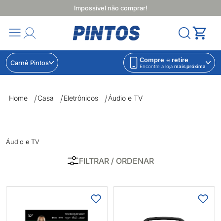
Impossível não comprar!
Compre
e
retire
Carnê Pintos
Encontre a loja
mais próxima
Áudio e TV | Lojas Pintos | Impossível não comprar
Home
Casa
Eletrônicos
Áudio e TV
Áudio e TV
FILTRAR
/ ORDENAR