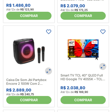
LG (690801)
R$ 1.486,80
R$ 2.079,00
Até 12x de
R$ 123,90
Até 12x de
R$ 173,25
COMPRAR
COMPRAR
Smart TV TCL 40” QLED Full
HD Google TV 40S5K – TCL
Caixa De Som Jbl Partybox
(689537)
Encore 2 100W Com 2
R$ 2.038,80
Microfones Preta - Harman
R$ 2.889,00
689693
Até 12x de
R$ 169,90
Até 12x de
R$ 240,75
COMPRAR
COMPRAR