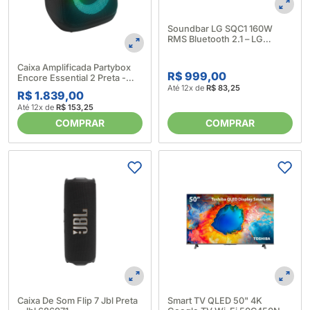
Soundbar LG SQC1 160W
RMS Bluetooth 2.1 – LG
(688451)
Caixa Amplificada Partybox
R$ 999,00
Encore Essential 2 Preta -
Até 12x de
R$ 83,25
JBL (688770)
R$ 1.839,00
Até 12x de
R$ 153,25
COMPRAR
COMPRAR
Caixa De Som Flip 7 Jbl Preta
Smart TV QLED 50" 4K