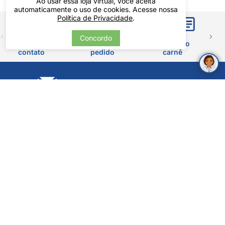
Ao usar essa loja virtual, você aceita
automaticamente o uso de cookies. Acesse nossa
Política de Privacidade
.
Concordo
Entre em
Rastreie seu
Área do
contato
pedido
carnê
CADASTRE-SE EM NOSSA NEWSLETTER
e receba novidades e promoções
Acessórios
Áudio
TV
CADASTRE-SE
220v