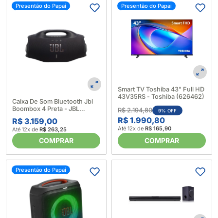
Presentão do Papai
Presentão do Papai
Smart TV Toshiba 43" Full HD
43V35RS - Toshiba (626462)
Caixa De Som Bluetooth Jbl
Boombox 4 Preta - JBL
R$ 2.194,80
9% OFF
(688771)
R$ 1.990,80
R$ 3.159,00
Até 12x de
R$ 165,90
Até 12x de
R$ 263,25
COMPRAR
COMPRAR
Presentão do Papai