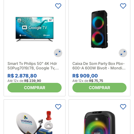
Smart Tv Philips 50" 4K Hdr
Caixa De Som Party Box Pbx-
50Pug7019/78, Google Tv,
600-A 600W Bivolt - Mondial
Comando De Voz 676563
686218
R$ 2.878,80
R$ 909,00
Até 12x de
R$ 239,90
Até 12x de
R$ 75,75
COMPRAR
COMPRAR