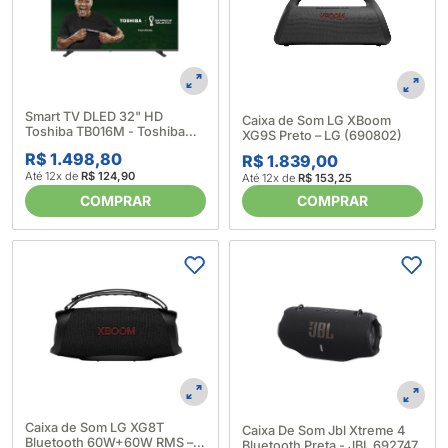
Smart TV DLED 32" HD
Caixa de Som LG XBoom
Toshiba TB016M - Toshiba
XG9S Preto – LG (690802)
(630770)
R$ 1.498,80
R$ 1.839,00
Até 12x de
R$ 124,90
Até 12x de
R$ 153,25
COMPRAR
COMPRAR
Caixa de Som LG XG8T
Caixa De Som Jbl Xtreme 4
Bluetooth 60W+60W RMS –
Bluetooth Preta - JBL 692747