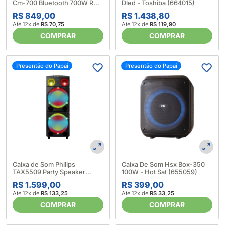
Cm-700 Bluetooth 700W Rms
Dled - Toshiba (664015)
– Mondial 672979
R$ 849,00
R$ 1.438,80
Até 12x de
R$ 70,75
Até 12x de
R$ 119,90
COMPRAR
COMPRAR
Presentão do Papai
Presentão do Papai
Caixa de Som Philips
Caixa De Som Hsx Box-350
TAX5509 Party Speaker
100W - Hot Sat (655059)
Bluetooth 2400W – Philips
R$ 1.599,00
R$ 399,00
(673967)
Até 12x de
R$ 133,25
Até 12x de
R$ 33,25
COMPRAR
COMPRAR