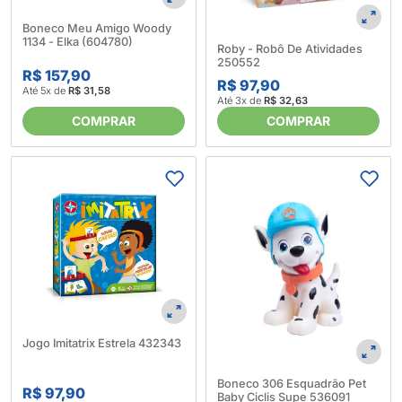
Boneco Meu Amigo Woody
1134 - Elka (604780)
Roby - Robô De Atividades
250552
R$ 157,90
R$ 97,90
Até 5x de
R$ 31,58
Até 3x de
R$ 32,63
COMPRAR
COMPRAR
Jogo Imitatrix Estrela 432343
Boneco 306 Esquadrão Pet
R$ 97,90
Baby Ciclis Supe 536091