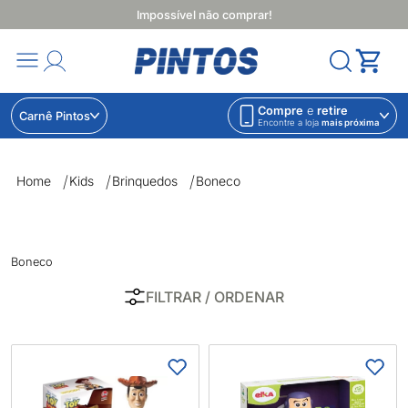
Impossível não comprar!
Compre
e
retire
Carnê Pintos
Encontre a loja
mais próxima
Boneco | Lojas Pintos | Impossível não comprar
Home
Kids
Brinquedos
Boneco
Boneco
FILTRAR
/ ORDENAR