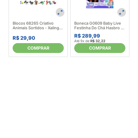
A
Blocos 68265 Criativo
Boneca G0609 Baby Live
Animais Sortidos - Xalingo
Festinha Do Chá Hasbro -
682342
Emdisa 686940
R$ 289,99
R$ 29,90
Até 9x de
R$ 32,22
COMPRAR
COMPRAR