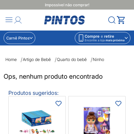
Impossível não comprar!
Compre
e
retire
Carnê Pintos
Encontre a loja
mais próxima
Ninho | Lojas Pintos | Impossível não comprar
Home
Artigo de Bebê
Quarto do bebê
Ninho
Ops, nenhum produto encontrado
Produtos sugeridos:
P