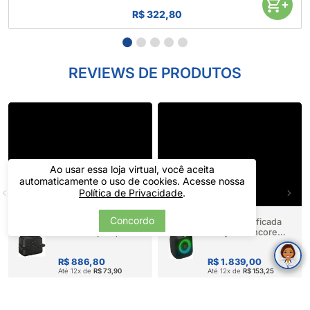
R$ 322,80
REVIEWS DE PRODUTOS
Ao usar essa loja virtual, você aceita
automaticamente o uso de cookies. Acesse nossa
Política de Privacidade
.
Concordo
Fritadeira Air Fryer
Caixa Amplificada
Cesto Duplo 7,1L
Partybox Encore
Petro - Philips Walita
Essential 2 Preta -
(681634)
JBL (688770)
R$ 886,80
R$ 1.839,00
Até 12x de
R$ 73,90
Até 12x de
R$ 153,25