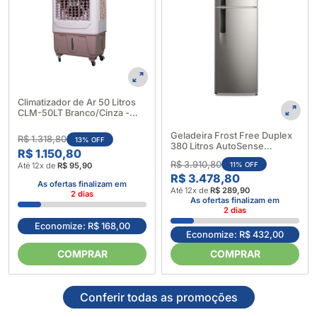
Climatizador de Ar 50 Litros
CLM-50LT Branco/Cinza -
Climat (692363)
Geladeira Frost Free Duplex
R$ 1.318,80
13% OFF
380 Litros AutoSense
R$ 1.150,80
Inverter Inox IF41S Bivolt -
R$ 3.910,80
Até 12x de
R$ 95,90
11% OFF
Electrolux (696068)
R$ 3.478,80
As ofertas finalizam em
Até 12x de
R$ 289,90
2
dias
As ofertas finalizam em
2
dias
Economize: R$ 168,00
Economize: R$ 432,00
COMPRAR
COMPRAR
Conferir todas as promoções