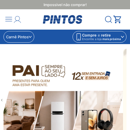
Impossível não comprar!
Compre
e
retire
Carnê Pintos
Encontre a loja
mais próxima
Lojas Pintos | Impossível não comprar