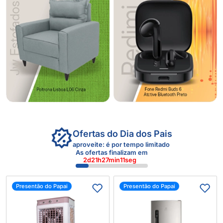
Ofertas do Dia dos Pais
aproveite: é por tempo limitado
As ofertas finalizam em
2
d
21
h
27
min
09
seg
Presentão do Papai
Presentão do Papai