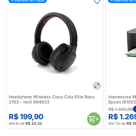
Presentão do Papai
Presentão do 
Headphone Wireless Coca-Cola Elite Bass
Impressora M
2103 – Iwill 694633
Epson (61002
R$ 1.329,00
R$ 199,90
R$ 1.26
Até 6x de
R$ 33,32
Até 12x de
R$ 1