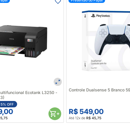
Papai
Presentão do Papai
Controle Dualsense 5 Branco 
ultifuncional Ecotank L3250 -
3)
5% OFF
9,00
R$ 549,00
05,75
Até 12x de
R$ 45,75