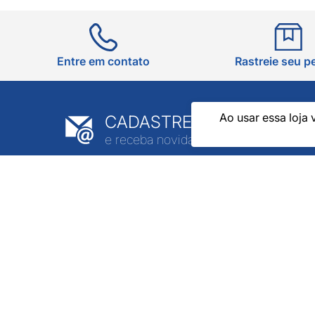
Entre em contato
Rastreie seu p
Ao usar essa loja 
CADASTRE-SE EM NOSSA
e receba novidades e promoções