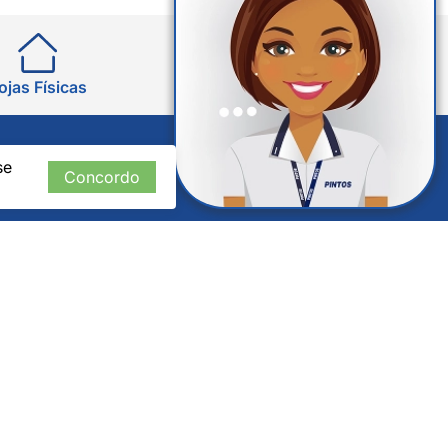
ojas Físicas
Perguntas Frequentes
se
Concordo
CADASTRE-SE
Verificada
por