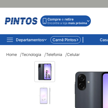
Compre
e
retire
Encontre a loja
mais próxima
Departamentos
Carnê Pintos
Cas
Home
Tecnologia
Telefonia
Celular