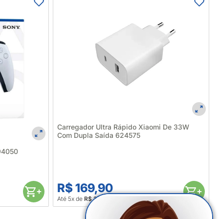
Carregador Ultra Rápido Xiaomi De 33W
Com Dupla Saída 624575
594050
R$ 169,90
Até 5x de
R$ 33,98