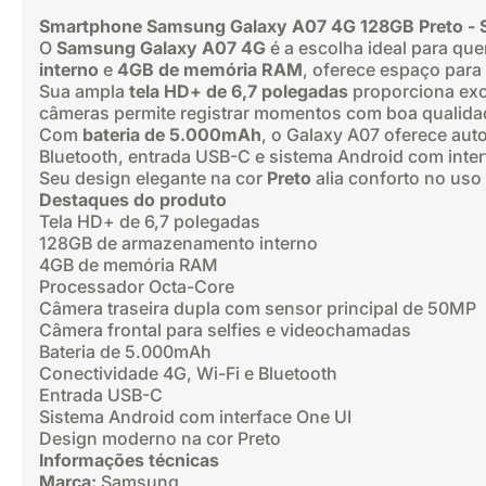
Smartphone Samsung Galaxy A07 4G 128GB Preto - 
O
Samsung Galaxy A07 4G
é a escolha ideal para q
interno
e
4GB de memória RAM
, oferece espaço para
Sua ampla
tela HD+ de 6,7 polegadas
proporciona exce
câmeras permite registrar momentos com boa qualidade
Com
bateria de 5.000mAh
, o Galaxy A07 oferece aut
Bluetooth, entrada USB-C e sistema Android com inter
Seu design elegante na cor
Preto
alia conforto no uso
Destaques do produto
Tela HD+ de 6,7 polegadas
128GB de armazenamento interno
4GB de memória RAM
Processador Octa-Core
Câmera traseira dupla com sensor principal de 50MP
Câmera frontal para selfies e videochamadas
Bateria de 5.000mAh
Conectividade 4G, Wi-Fi e Bluetooth
Entrada USB-C
Sistema Android com interface One UI
Design moderno na cor Preto
Informações técnicas
Marca:
Samsung