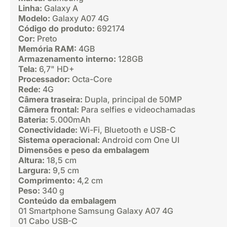
Linha:
Galaxy A
Modelo:
Galaxy A07 4G
Código do produto:
692174
Cor:
Preto
Memória RAM:
4GB
Armazenamento interno:
128GB
Tela:
6,7" HD+
Processador:
Octa-Core
Rede:
4G
Câmera traseira:
Dupla, principal de 50MP
Câmera frontal:
Para selfies e videochamadas
Bateria:
5.000mAh
Conectividade:
Wi-Fi, Bluetooth e USB-C
Sistema operacional:
Android com One UI
Dimensões e peso da embalagem
Altura:
18,5 cm
Largura:
9,5 cm
Comprimento:
4,2 cm
Peso:
340 g
Conteúdo da embalagem
01 Smartphone Samsung Galaxy A07 4G
01 Cabo USB-C