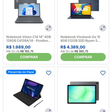
Notebook Vision C14 14" 4GB
Notebook Vivobook Go 15
128GB C4128A/14 - Positivo
8GB 512GB SSD Ryzen 5
(669504)
15.6" Mixed Black - Asus
R$ 1.989,00
R$ 4.389,00
(676318)
Até 12x de
R$ 165,75
Até 12x de
R$ 365,75
COMPRAR
COMPRAR
Presentão do Papai