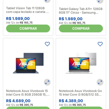
Tablet Vision Tab 11 128GB
Tablet Galaxy Tab A11+ 128GB
com capa teclado e caneta -
6GB 11" Cinza - Samsung
Positivo (696134)
(694213)
R$ 1.989,00
R$ 1.989,00
Até 12x de
R$ 165,75
Até 12x de
R$ 165,75
COMPRAR
COMPRAR
Notebook Asus Vivobook 15
Notebook Asus Vivobook Go
Intel Core i5 8GB 256GB 15,6"
15 Intel Core i3 8GB/512 SSD
Quiet Blue - Asus (698183)
15,6" E1504G Prata - Asus
R$ 4.689,00
R$ 4.389,00
(700606)
Até 12x de
R$ 390,75
Até 12x de
R$ 365,75