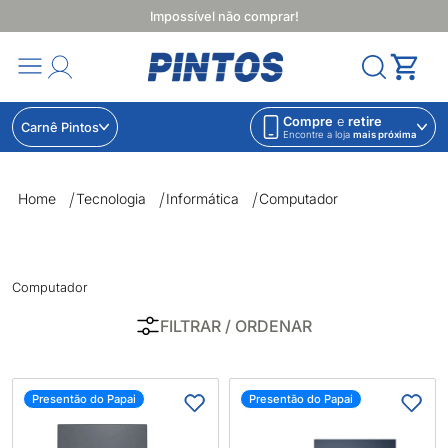
Impossível não comprar!
Compre
e
retire
Carnê Pintos
Encontre a loja
mais próxima
Computador | Lojas Pintos | Impossível não comprar
Home
Tecnologia
Informática
Computador
Computador
FILTRAR
/ ORDENAR
Presentão do Papai
Presentão do Papai