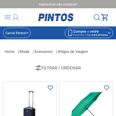
Impossível não comprar!
Compre
e
retire
Carnê Pintos
Encontre a loja
mais próxima
Artigos de Viagem | Lojas Pintos | Impossível não comprar
Home
Moda
Acessórios
Artigos de Viagem
FILTRAR
/ ORDENAR