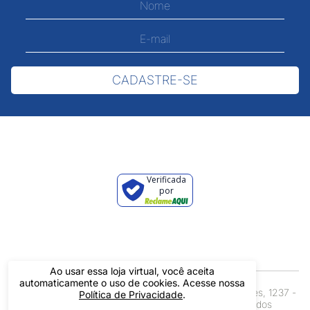
CADASTRE-SE
Verificada
por
Ao usar essa loja virtual, você aceita
automaticamente o uso de cookies. Acesse nossa
Pintos LTDA - 06.837.645/0001-60 - Rua Álvaro Mendes, 1237 -
Política de Privacidade
.
Centro - Teresina/ PI - Todos os Direitos Reservados