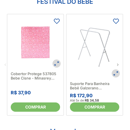
FESTIVAL DO BEBÊ
Cobertor Protege 537805
Bebe Cisne - Minasrey
665873
Suporte Para Banheira
Bebê Galzerano
R$ 37,90
5073650001
R$ 172,90
Até 5x de
R$ 34,58
COMPRAR
COMPRAR