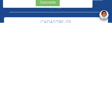
Concordo
CADASTRE-SE
Verificada
por
Pintos LTDA - 06.837.645/0001-60 - Rua Álvaro Mendes, 1237 -
Centro - Teresina/ PI - Todos os Direitos Reservados