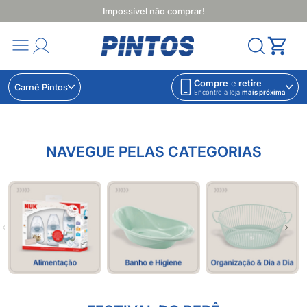
Impossível não comprar!
Compre
e
retire
Carnê Pintos
Encontre a loja
mais próxima
NAVEGUE PELAS CATEGORIAS