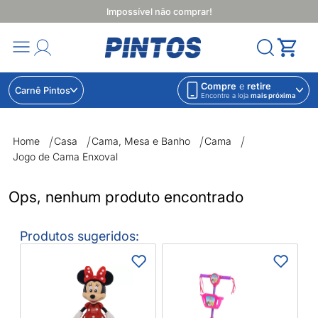
Impossível não comprar!
Compre
e
retire
Carnê Pintos
Encontre a loja
mais próxima
Jogo de Cama Enxoval | Lojas Pintos | Impossível não comprar
Home
Casa
Cama, Mesa e Banho
Cama
Jogo de Cama Enxoval
Ops, nenhum produto encontrado
Produtos sugeridos:
B
B