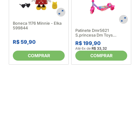
Boneca 1176 Minnie - Elka
599844
A
Patinete Dmr5621
S.princesa Dm Toys
564602
R$ 59,90
R$ 199,90
Até 6x de
R$ 33,32
COMPRAR
COMPRAR