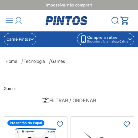
Impossível não comprar!
Compre
e
retire
Carnê Pintos
Encontre a loja
mais próxima
Games | Lojas Pintos | Impossível não comprar
Home
Tecnologia
Games
Games
FILTRAR
/ ORDENAR
Presentão do Papai