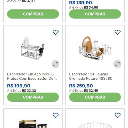
Até 2x de
R$ 37,45
R$ 139,90
Até 4x de
R$ 34,98
COMPRAR
COMPRAR
Escorredor Em Aço Inox 16
Escorredor De Louças
Pratos Com Escorredor De
Cromado Future 463580
Talher Em Plástico Preto
R$ 199,90
R$ 259,90
Suprema Brinox 184286
Até 6x de
R$ 33,32
Até 8x de
R$ 32,49
COMPRAR
COMPRAR