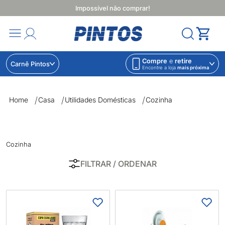
Impossível não comprar!
Compre
e
retire
Carnê Pintos
Encontre a loja
mais próxima
Cozinha | Lojas Pintos | Impossível não comprar
Home
Casa
Utilidades Domésticas
Cozinha
Cozinha
FILTRAR
/ ORDENAR