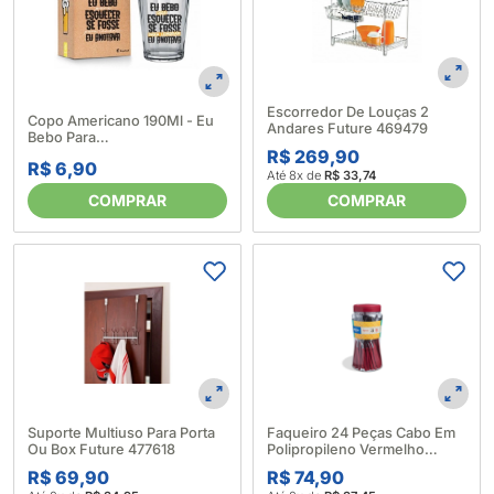
Escorredor De Louças 2
Copo Americano 190Ml - Eu
Andares Future 469479
Bebo Para
Esquecer(600805)
R$ 269,90
R$ 6,90
Até 8x de
R$ 33,74
COMPRAR
COMPRAR
Faqueiro 24 Peças Cabo Em
Suporte Multiuso Para Porta
Polipropileno Vermelho
Ou Box Future 477618
Itaparica Brinox 422364
R$ 74,90
R$ 69,90