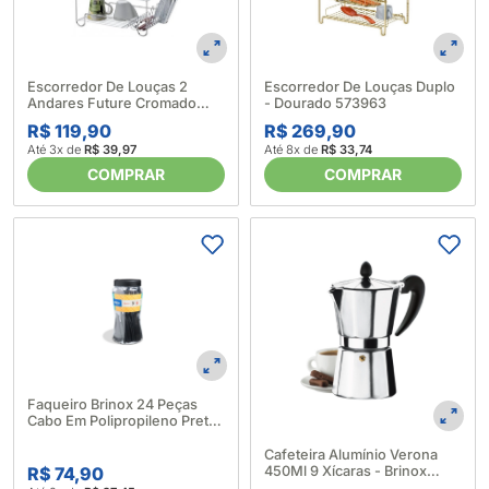
Escorredor De Louças Duplo
Escorredor De Louças 2
- Dourado 573963
Andares Future Cromado
583814
R$ 269,90
R$ 119,90
Até 8x de
R$ 33,74
Até 3x de
R$ 39,97
COMPRAR
COMPRAR
Faqueiro Brinox 24 Peças
Cabo Em Polipropileno Preto
Itaparica Brinox 241674
Cafeteira Alumínio Verona
450Ml 9 Xícaras - Brinox
R$ 74,90
216492