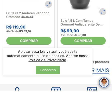
Fruteira 2 Andares Redondo
Cromado 463634
Bule 1,5 L Com Tampa
Gourmet Antiaderente De
R$ 119,90
Alumínio Multiflon 595956
R$ 99,90
Até 3x de
R$ 39,97
Até 3x de
R$ 33,30
COMPRAR
COMPRAR
Ao usar essa loja virtual, você aceita
automaticamente o uso de cookies. Acesse nossa
Política de Privacidade
.
24 de 291 produtos
VER MAIS
Concordo
Entre em
Rastreie seu
Área do
contato
pedido
carnê