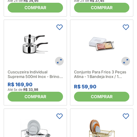
Até 2x de
R$ 37,45
Até 2x de
R$ 34,95
COMPRAR
COMPRAR
Cuscuzeira Individual
Conjunto Para Frios 3 Peças
Suprema 500ml Inox - Brinox
Atina - 1 Bandeja Inox / 1
(328131)
Cúpula Acrílico / 1 Pinça Para
R$ 169,90
Frios 252522
R$ 59,90
Até 5x de
R$ 33,98
COMPRAR
COMPRAR