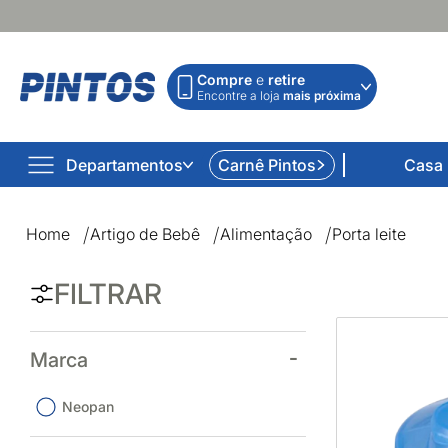
Compre
e
retire
Encontre a loja
mais próxima
Departamentos
Carnê Pintos
Casa
Porta leite | Lojas Pintos | Impossível não comprar
Home
Artigo de Bebê
Alimentação
Porta leite
FILTRAR
Marca
Neopan