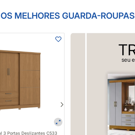
OS MELHORES GUARDA-ROUPAS
Roupeiro Melody 3 Portas Off W
132X201X41 - Moveis Estrela 6
l 3 Portas Deslizantes C533