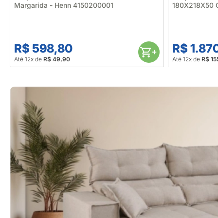
Margarida - Henn 4150200001
180X218X50 
681772
R$ 598,80
R$ 1.87
Até 12x de
R$ 49,90
Até 12x de
R$ 15