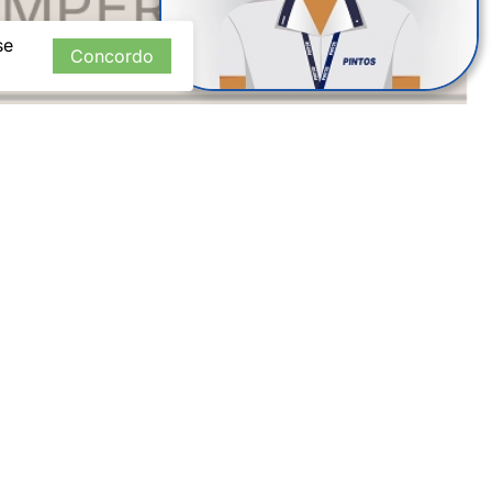
se
Concordo
ojas Físicas
Perguntas Frequentes