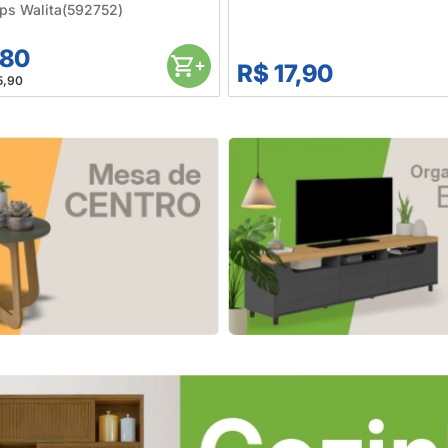
ips Walita(592752)
,80
R$ 17,90
5,90