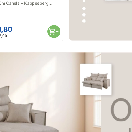
Cm Canela – Kappesberg
0,80
R$ 2.158,80
5,90
Até 12x de
R$ 179,90