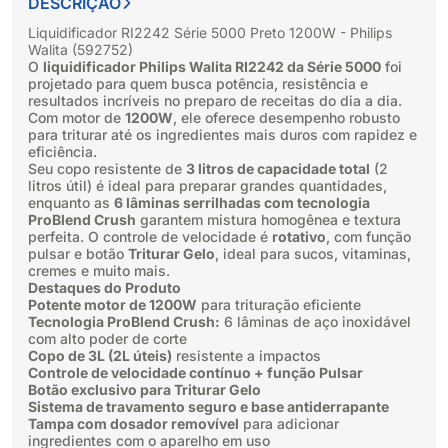
DESCRIÇÃO
Liquidificador RI2242 Série 5000 Preto 1200W - Philips
Walita (592752)
O
liquidificador Philips Walita RI2242 da Série 5000
foi
projetado para quem busca potência, resistência e
resultados incríveis no preparo de receitas do dia a dia.
Com motor de
1200W
, ele oferece desempenho robusto
para triturar até os ingredientes mais duros com rapidez e
eficiência.
Seu copo resistente de
3 litros de capacidade total
(2
litros útil) é ideal para preparar grandes quantidades,
enquanto as
6 lâminas serrilhadas com tecnologia
ProBlend Crush
garantem mistura homogênea e textura
perfeita. O controle de velocidade é
rotativo
, com função
pulsar e botão
Triturar Gelo
, ideal para sucos, vitaminas,
cremes e muito mais.
Destaques do Produto
Potente motor de 1200W
para trituração eficiente
Tecnologia ProBlend Crush:
6 lâminas de aço inoxidável
com alto poder de corte
Copo de 3L (2L úteis)
resistente a impactos
Controle de velocidade contínuo + função Pulsar
Botão exclusivo para Triturar Gelo
Sistema de travamento seguro e base antiderrapante
Tampa com dosador removível
para adicionar
ingredientes com o aparelho em uso