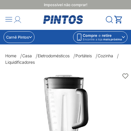
Impossível não comprar!
Compre
e
retire
Carnê Pintos
Encontre a loja
mais próxima
Home
Casa
Eletrodomésticos
Portáteis
Cozinha
Liquidificadores