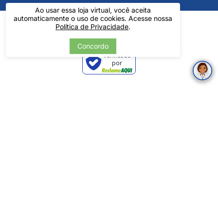
Ao usar essa loja virtual, você aceita
automaticamente o uso de cookies. Acesse nossa
Política de Privacidade
.
Concordo
Verificada
por
Pintos LTDA - 06.837.645/0001-60 - Rua Álvaro Mendes, 1237 -
Centro - Teresina/ PI - Todos os Direitos Reservados
Tecnologia
Desenvolvido por: