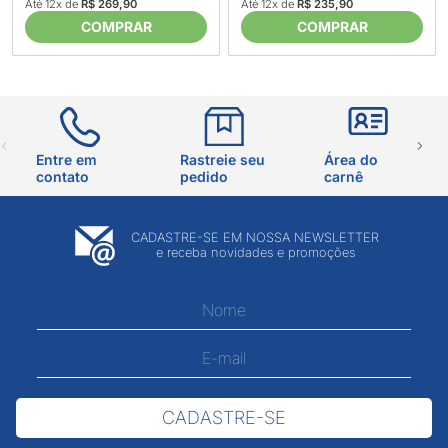
Até 12x de
R$ 269,90
Até 12x de
R$ 235,90
COMPRAR
COMPRAR
Entre em
Rastreie seu
Área do
contato
pedido
carnê
CADASTRE-SE EM NOSSA NEWSLETTER
e receba novidades e promoções
CADASTRE-SE