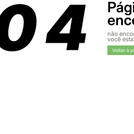
Pág
enc
não enco
você est
Voltar à p