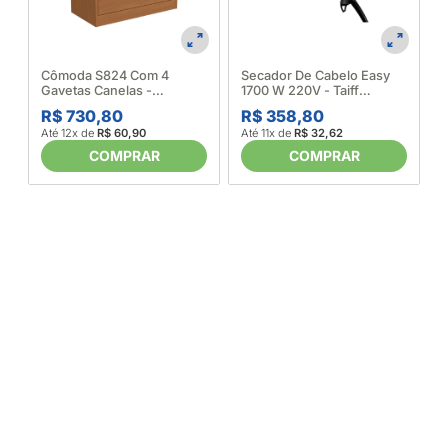
A
Cômoda S824 Com 4
Secador De Cabelo Easy
Gavetas Canelas -
1700 W 220V - Taiff
Kappesberg 681779
683325
R$ 730,80
R$ 358,80
Até 12x de
R$ 60,90
Até 11x de
R$ 32,62
COMPRAR
COMPRAR