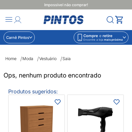
Impossível não comprar!
Compre
e
retire
Carnê Pintos
Encontre a loja
mais próxima
Saia | Lojas Pintos | Impossível não comprar
Home
Moda
Vestuário
Saia
Ops, nenhum produto encontrado
Produtos sugeridos:
P
Q
C