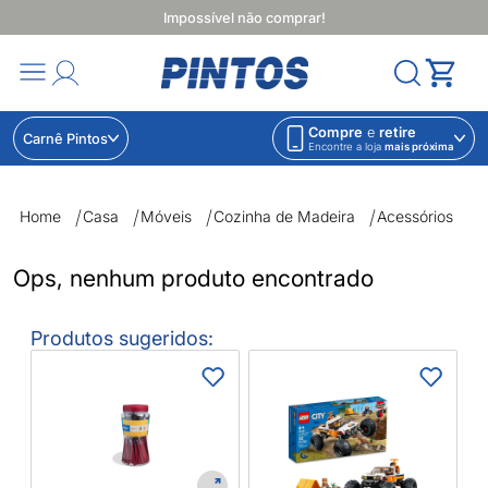
Impossível não comprar!
Compre
e
retire
Carnê Pintos
Encontre a loja
mais próxima
Acessórios | Lojas Pintos | Impossível não comprar
Home
Casa
Móveis
Cozinha de Madeira
Acessórios
Ops, nenhum produto encontrado
Produtos sugeridos:
T
J
(