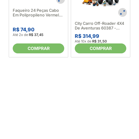
Faqueiro 24 Peças Cabo
Em Polipropileno Vermelho
Itaparica Brinox 422364
A
City Carro Off-Roader 4X4
De Aventuras 60387 -
R$ 74,90
Lego 650236
Até 2x de
R$ 37,45
R$ 314,99
Até 10x de
R$ 31,50
COMPRAR
COMPRAR