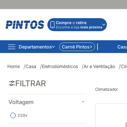
Compre
e
retire
Encontre a loja
mais próxima
Departamentos
Carnê Pintos
Cas
Climatizador | Lojas Pintos | Impossível não comprar
Home
Casa
Eletrodomésticos
Ar e Ventilação
Cl
FILTRAR
Climatizador
Voltagem
220v