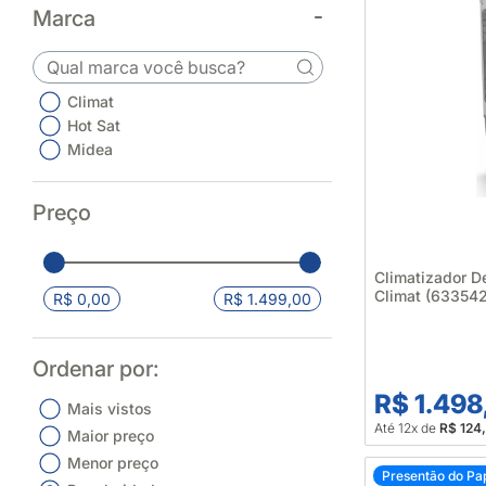
Marca
Climat
Hot Sat
Midea
Preço
Climatizador D
Climat (633542
R$ 0,00
R$ 1.499,00
Ordenar por:
R$ 1.498
Mais vistos
Até 12x de
R$ 124
Maior preço
Menor preço
Presentão do Pa