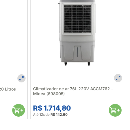
Climatizador de ar 76L 220V ACCM762 -
0 Litros
Midea (698005)
R$ 1.714,80
Até 12x de
R$ 142,90