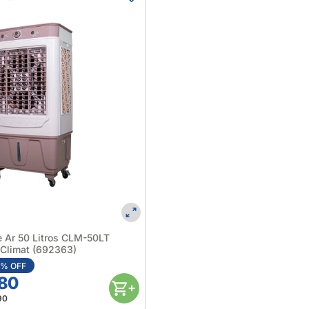
e Ar 50 Litros CLM-50LT
 Climat (692363)
3% OFF
,80
90