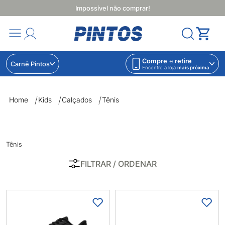
Impossível não comprar!
Compre
e
retire
Carnê Pintos
Encontre a loja
mais próxima
Tênis | Lojas Pintos | Impossível não comprar
Home
Kids
Calçados
Tênis
Tênis
FILTRAR
/ ORDENAR