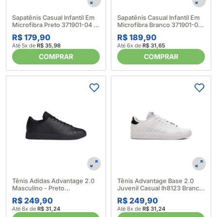
Sapatênis Casual Infantil Em
Sapatênis Casual Infantil Em
Microfibra Preto 371901-04 -
Microfibra Branco 371901-01 -
Pegada 635019_Preto
Pegada 672416_Branco
R$ 179,90
R$ 189,90
Até 5x de
R$ 35,98
Até 6x de
R$ 31,65
COMPRAR
COMPRAR
Tênis Adidas Advantage 2.0
Tênis Advantage Base 2.0
Masculino - Preto
Juvenil Casual Ih8123 Branco
676460_Preto
- Adidas 676468_Branco
R$ 249,90
R$ 249,90
Até 8x de
R$ 31,24
Até 8x de
R$ 31,24