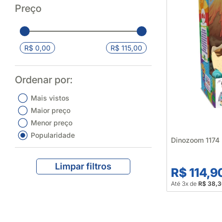
Preço
R$ 0,00
R$ 115,00
Ordenar por:
Mais vistos
Maior preço
Menor preço
Popularidade
Dinozoom 1174
Limpar filtros
R$ 114,9
Até 3x de
R$ 38,