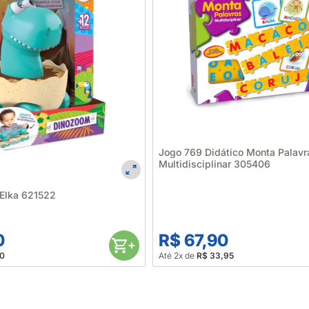
Jogo 769 Didático Monta Palavr
Multidisciplinar 305406
 Elka 621522
0
R$ 67,90
30
Até 2x de
R$ 33,95