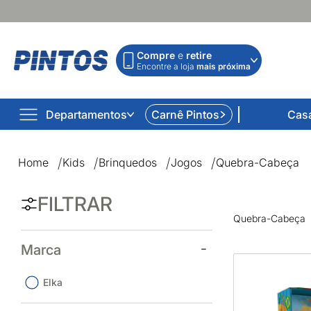
Compre
e
retire
Encontre a loja
mais próxima
Departamentos
Carnê Pintos
Cas
Quebra-Cabeça | Lojas Pintos | Impossível não comprar
Home
Kids
Brinquedos
Jogos
Quebra-Cabeça
FILTRAR
Quebra-Cabeça
Marca
Elka