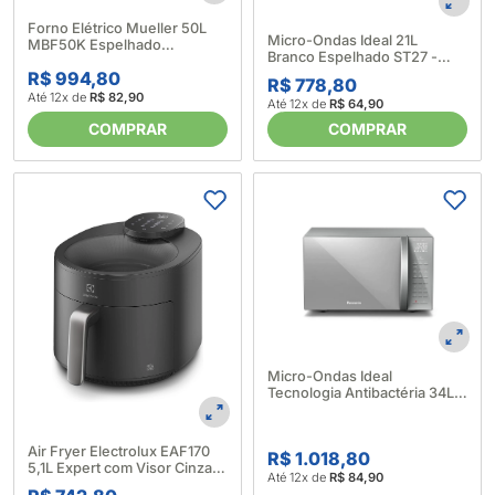
Forno Elétrico Mueller 50L
Micro-Ondas Ideal 21L
MBF50K Espelhado
Branco Espelhado ST27 -
610003756 – Mueller
Panasonic (585580)
R$ 994,80
(688703)
R$ 778,80
Até 12x de
R$ 82,90
Até 12x de
R$ 64,90
COMPRAR
COMPRAR
Micro-Ondas Ideal
Tecnologia Antibactéria 34L
ST67- Panasonic (592071)
Air Fryer Electrolux EAF170
R$ 1.018,80
5,1L Expert com Visor Cinza –
Até 12x de
R$ 84,90
Electrolux (688988)