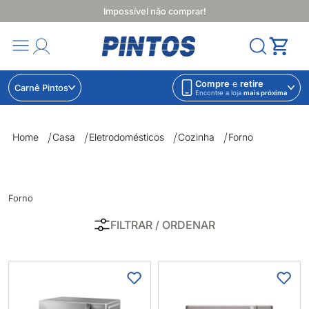
Impossível não comprar!
Compre
e
retire
Carnê Pintos
Encontre a loja
mais próxima
Forno | Lojas Pintos | Impossível não comprar
Home
Casa
Eletrodomésticos
Cozinha
Forno
Forno
FILTRAR
/ ORDENAR