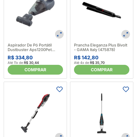
Aspirador De Pó Portátil
Prancha Eleganza Plus Bivolt
Dustbuster Aps1200Pet
- GAMA Italy (475878)
1200W, 110V - Black
R$ 334,80
R$ 142,80
Decker(611412)
Até 11x de
R$ 30,44
Até 4x de
R$ 35,70
COMPRAR
COMPRAR