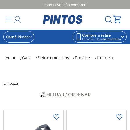
Impossível não comprar!
Compre
e
retire
Carnê Pintos
Encontre a loja
mais próxima
Limpeza | Lojas Pintos | Impossível não comprar
Home
Casa
Eletrodomésticos
Portáteis
Limpeza
Limpeza
FILTRAR
/ ORDENAR