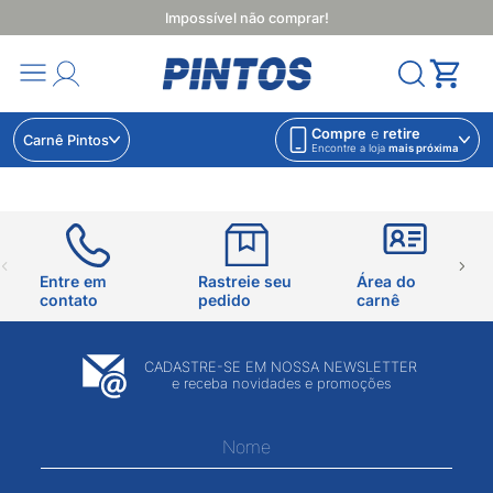
Impossível não comprar!
Compre
e
retire
Carnê Pintos
Encontre a loja
mais próxima
Entre em
Rastreie seu
Área do
contato
pedido
carnê
CADASTRE-SE EM NOSSA NEWSLETTER
e receba novidades e promoções