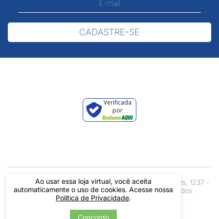
CADASTRE-SE
Verificada
por
Ao usar essa loja virtual, você aceita
Pintos LTDA - 06.837.645/0001-60 - Rua Álvaro Mendes, 1237 -
automaticamente o uso de cookies. Acesse nossa
Centro - Teresina/ PI - Todos os Direitos Reservados
Política de Privacidade
.
Concordo
Tecnologia