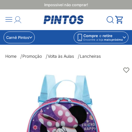
Impossível não comprar!
Compre
e
retire
Carnê Pintos
Encontre a loja
mais próxima
Home
Promoção
Volta às Aulas
Lancheiras