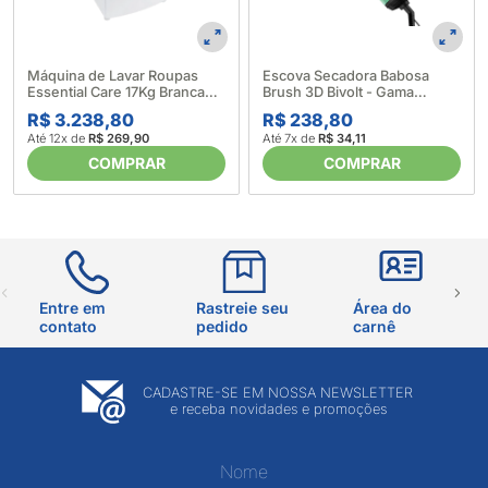
Máquina de Lavar Roupas
Escova Secadora Babosa
Essential Care 17Kg Branca
Brush 3D Bivolt - Gama
LED17 - Electrolux (633997)
(624393)
R$ 3.238,80
R$ 238,80
Até 12x de
R$ 269,90
Até 7x de
R$ 34,11
COMPRAR
COMPRAR
Entre em
Rastreie seu
Área do
contato
pedido
carnê
CADASTRE-SE EM NOSSA NEWSLETTER
e receba novidades e promoções