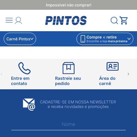
Impossível não comprar!
Compre
e
retire
Carnê Pintos
Encontre a loja
mais próxima
Entre em
Rastreie seu
Área do
contato
pedido
carnê
CADASTRE-SE EM NOSSA NEWSLETTER
e receba novidades e promoções