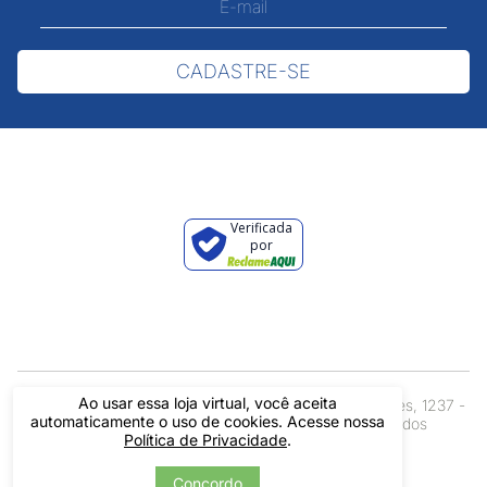
CADASTRE-SE
Verificada
por
Ao usar essa loja virtual, você aceita
Pintos LTDA - 06.837.645/0001-60 - Rua Álvaro Mendes, 1237 -
automaticamente o uso de cookies. Acesse nossa
Centro - Teresina/ PI - Todos os Direitos Reservados
Política de Privacidade
.
Concordo
Tecnologia