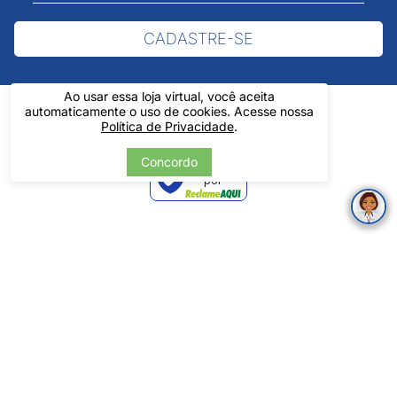
CADASTRE-SE
Ao usar essa loja virtual, você aceita
automaticamente o uso de cookies. Acesse nossa
Política de Privacidade
.
Concordo
Verificada
por
Pintos LTDA - 06.837.645/0001-60 - Rua Álvaro Mendes, 1237 -
Centro - Teresina/ PI - Todos os Direitos Reservados
Tecnologia
Desenvolvido por: