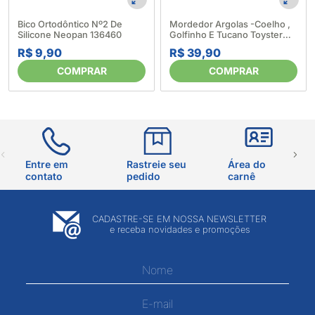
Bico Ortodôntico Nº2 De
Mordedor Argolas -Coelho ,
Silicone Neopan 136460
Golfinho E Tucano Toyster
282423
R$ 9,90
R$ 39,90
COMPRAR
COMPRAR
Entre em
Rastreie seu
Área do
contato
pedido
carnê
CADASTRE-SE EM NOSSA NEWSLETTER
e receba novidades e promoções