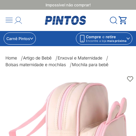
Impossível não comprar!
Compre
e
retire
Carnê Pintos
Encontre a loja
mais próxima
Home
Artigo de Bebê
Enxoval e Maternidade
Bolsas maternidade e mochilas
Mochila para bebê