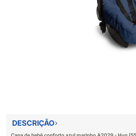
DESCRIÇÃO
Capa de bebê conforto azul marinho A2029 - Hug (