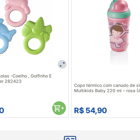
las -Coelho , Golfinho E
ter 282423
Copo térmico com canudo de si
Multikids Baby 220 ml – rosa (
0
R$ 54,90