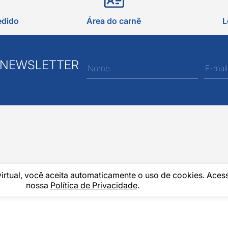
edido
Área do carnê
L
 NEWSLETTER
virtual, você aceita automaticamente o uso de cookies. Aces
nossa
Política de Privacidade
.
37.645/0001-60 - Rua Álvaro Mendes, 1237 - Centro - Teresina/ PI - Todos os 