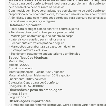
A capa para bebê conforto Hug é ideal para proporcionar mais conforto,
pele sensível do bebê durante os passeios.
Com modelagem inovadora, adapta-se perfeitamente ao bebê conforto, e
proporciona acolchoamento extra, tornando o uso ainda mais confortáve
Além disso, conta com marcações bordadas para abertura personalizada 
trazendo mais segurança e higiene.
Detalhes do produto
- Ideal para proteger o bebê conforto contra sujeiras
- Tecido macio e confortável para a pele do bebê
- Modelagem anatômica que se adapta ao corpo
- Laterais com elástico para melhor ajuste
- Fechamento em velcro prático e seguro
- Marcações para abertura da passagem do cinto
- Estampa rotativa exclusiva
- Tecido com tratamento antibacteriano e antifúngico
Especificações técnicas
Marca: Hug
Modelo: A2029
Cor: Azul marinho
Material principal: Suedine 100% algodão
Material adicional: Meia malha 100% algodão
Enchimento: 100% poliéster
Categoria: Capas para bebê conforto
Código/SKU: 5572810002
Dimensões e peso da embalagem
Altura: 84 cm
Largura: 58 cm
Observações importantes
As imagens são meramente ilustrativas. Cores podem variar conforme a 