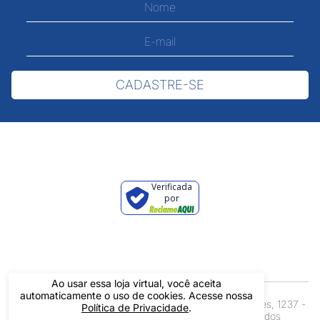
CADASTRE-SE
Verificada
por
Ao usar essa loja virtual, você aceita
automaticamente o uso de cookies. Acesse nossa
Pintos LTDA - 06.837.645/0001-60 - Rua Álvaro Mendes, 1237 -
Política de Privacidade
.
Centro - Teresina/ PI - Todos os Direitos Reservados