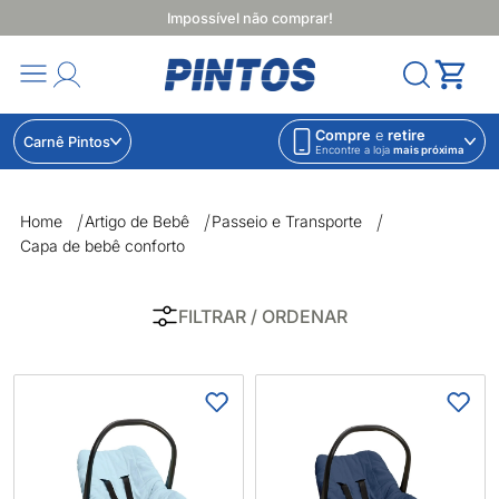
Impossível não comprar!
Compre
e
retire
Carnê Pintos
Encontre a loja
mais próxima
Capa de bebê conforto | Lojas Pintos | Impossível não comprar
Home
Artigo de Bebê
Passeio e Transporte
Capa de bebê conforto
FILTRAR
/ ORDENAR