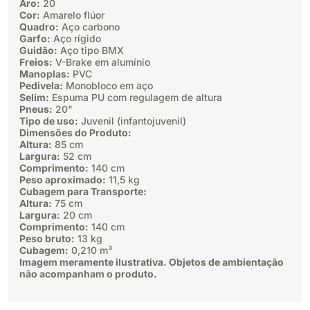
Aro:
20
Cor:
Amarelo flúor
Quadro:
Aço carbono
Garfo:
Aço rígido
Guidão:
Aço tipo BMX
Freios:
V-Brake em alumínio
Manoplas:
PVC
Pedivela:
Monobloco em aço
Selim:
Espuma PU com regulagem de altura
Pneus:
20"
Tipo de uso:
Juvenil (infantojuvenil)
Dimensões do Produto:
Altura:
85 cm
Largura:
52 cm
Comprimento:
140 cm
Peso aproximado:
11,5 kg
Cubagem para Transporte:
Altura:
75 cm
Largura:
20 cm
Comprimento:
140 cm
Peso bruto:
13 kg
Cubagem:
0,210 m³
Imagem meramente ilustrativa. Objetos de ambientação
não acompanham o produto.