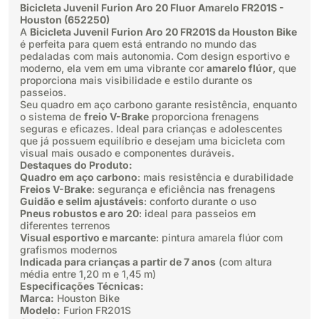
Bicicleta Juvenil Furion Aro 20 Fluor Amarelo FR201S -
Houston (652250)
A
Bicicleta Juvenil Furion Aro 20 FR201S da Houston Bike
é perfeita para quem está entrando no mundo das
pedaladas com mais autonomia. Com design esportivo e
moderno, ela vem em uma vibrante cor
amarelo flúor
, que
proporciona mais visibilidade e estilo durante os
passeios.
Seu quadro em aço carbono garante resistência, enquanto
o sistema de
freio V-Brake
proporciona frenagens
seguras e eficazes. Ideal para crianças e adolescentes
que já possuem equilíbrio e desejam uma bicicleta com
visual mais ousado e componentes duráveis.
Destaques do Produto:
Quadro em aço carbono
: mais resistência e durabilidade
Freios V-Brake
: segurança e eficiência nas frenagens
Guidão e selim ajustáveis
: conforto durante o uso
Pneus robustos e aro 20
: ideal para passeios em
diferentes terrenos
Visual esportivo e marcante
: pintura amarela flúor com
grafismos modernos
Indicada para crianças a partir de 7 anos
(com altura
média entre 1,20 m e 1,45 m)
Especificações Técnicas:
Marca:
Houston Bike
Modelo:
Furion FR201S