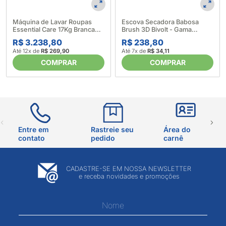
Máquina de Lavar Roupas
Escova Secadora Babosa
Essential Care 17Kg Branca
Brush 3D Bivolt - Gama
LED17 - Electrolux (633997)
(624393)
R$ 3.238,80
R$ 238,80
Até 12x de
R$ 269,90
Até 7x de
R$ 34,11
COMPRAR
COMPRAR
Entre em
Rastreie seu
Área do
contato
pedido
carnê
CADASTRE-SE EM NOSSA NEWSLETTER
e receba novidades e promoções