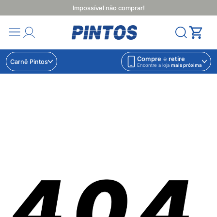
Impossível não comprar!
Compre
e
retire
Carnê Pintos
Encontre a loja
mais próxima