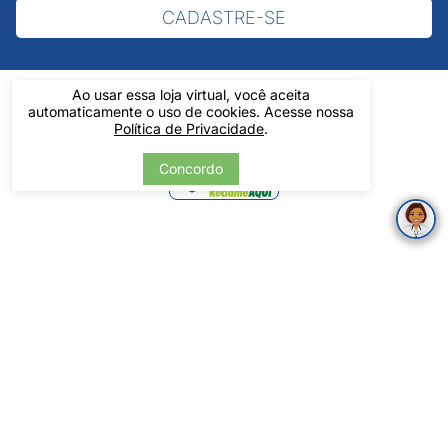
CADASTRE-SE
Ao usar essa loja virtual, você aceita
automaticamente o uso de cookies. Acesse nossa
Política de Privacidade
.
Verificada
Concordo
por
Pintos LTDA - 06.837.645/0001-60 - Rua Álvaro Mendes, 1237 -
Centro - Teresina/ PI - Todos os Direitos Reservados
Tecnologia
Desenvolvido por: