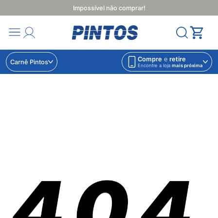
Impossível não comprar!
Compre
e
retire
Carnê Pintos
Encontre a loja
mais próxima