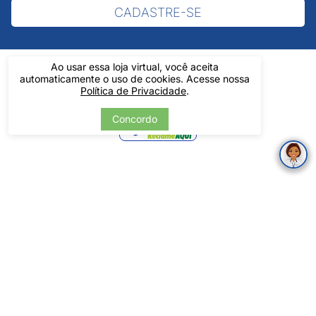
CADASTRE-SE
Ao usar essa loja virtual, você aceita
automaticamente o uso de cookies. Acesse nossa
Política de Privacidade
.
Verificada
Concordo
por
Pintos LTDA - 06.837.645/0001-60 - Rua Álvaro Mendes, 1237 -
Centro - Teresina/ PI - Todos os Direitos Reservados
Tecnologia
Desenvolvido por: