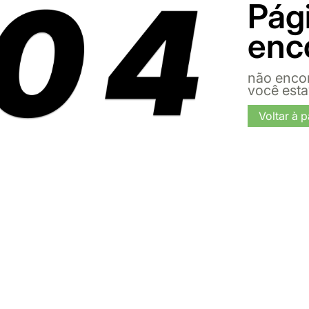
Pág
enc
não enco
você est
Voltar à p