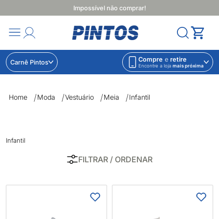
Impossível não comprar!
Compre
e
retire
Carnê Pintos
Encontre a loja
mais próxima
Infantil | Lojas Pintos | Impossível não comprar
Home
Moda
Vestuário
Meia
Infantil
Infantil
FILTRAR
/ ORDENAR