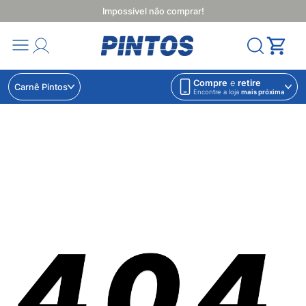
Impossível não comprar!
Compre
e
retire
Carnê Pintos
Encontre a loja
mais próxima