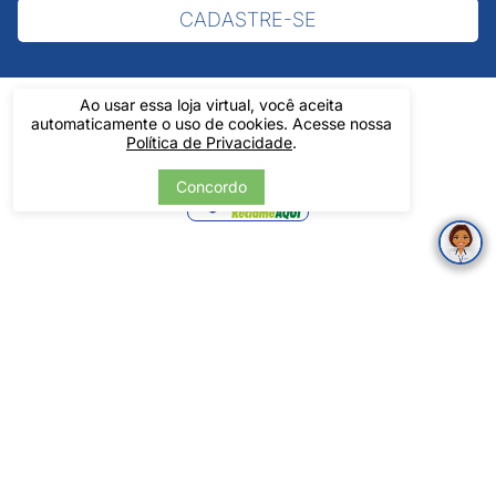
CADASTRE-SE
Ao usar essa loja virtual, você aceita
automaticamente o uso de cookies. Acesse nossa
Política de Privacidade
.
Verificada
Concordo
por
Pintos LTDA - 06.837.645/0001-60 - Rua Álvaro Mendes, 1237 -
Centro - Teresina/ PI - Todos os Direitos Reservados
Tecnologia
Desenvolvido por: