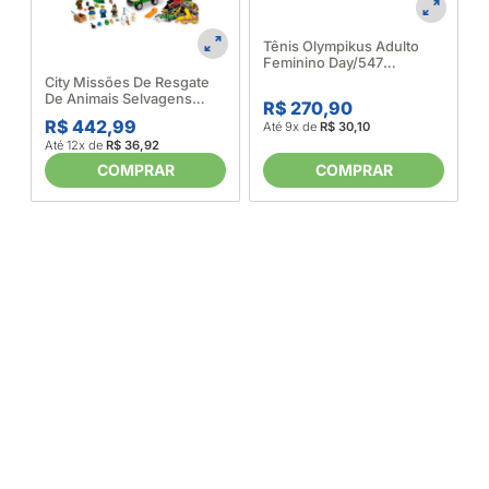
Tênis Olympikus Adulto
R
Feminino Day/547
543699_Preto
City Missões De Resgate
A
De Animais Selvagens
R$ 270,90
60353 - Lego 650251
R$ 442,99
Até 9x de
R$ 30,10
Até 12x de
R$ 36,92
COMPRAR
COMPRAR