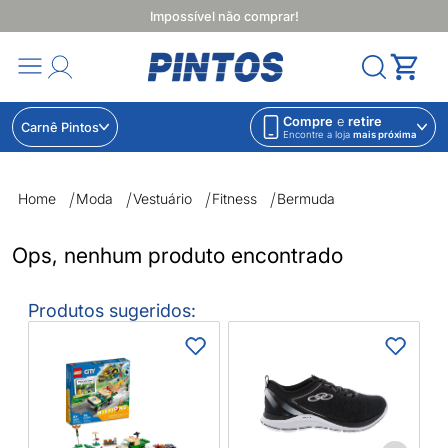
Impossível não comprar!
Compre
e
retire
Carnê Pintos
Encontre a loja
mais próxima
Bermuda | Lojas Pintos | Impossível não comprar
Home
Moda
Vestuário
Fitness
Bermuda
Ops, nenhum produto encontrado
Produtos sugeridos:
C
S