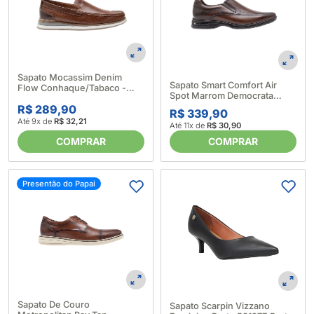
Sapato Mocassim Denim
Sapato Smart Comfort Air
Flow Conhaque/Tabaco -
Spot Marrom Democrata
Democrata (589488)
614019_Marrom
R$ 289,90
R$ 339,90
Até 9x de
R$ 32,21
Até 11x de
R$ 30,90
COMPRAR
COMPRAR
Presentão do Papai
Sapato De Couro
Sapato Scarpin Vizzano