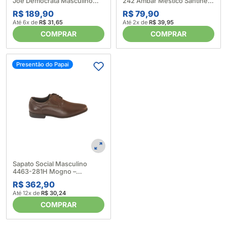
Joe Democrata Masculino
242 Ambar Mestico Santinelli
660180_Marrom
666995_Marrom
R$ 189,90
R$ 79,90
Até 6x de
R$ 31,65
Até 2x de
R$ 39,95
COMPRAR
COMPRAR
Presentão do Papai
Sapato Social Masculino
4463-281H Mogno –
FERRACINI
R$ 362,90
(671365_MARROM)
Até 12x de
R$ 30,24
COMPRAR