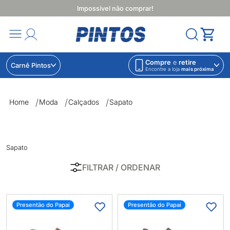
Impossível não comprar!
Compre
e
retire
Carnê Pintos
Encontre a loja
mais próxima
Sapato | Lojas Pintos | Impossível não comprar
Home
Moda
Calçados
Sapato
Sapato
FILTRAR
/ ORDENAR
Presentão do Papai
Presentão do Papai