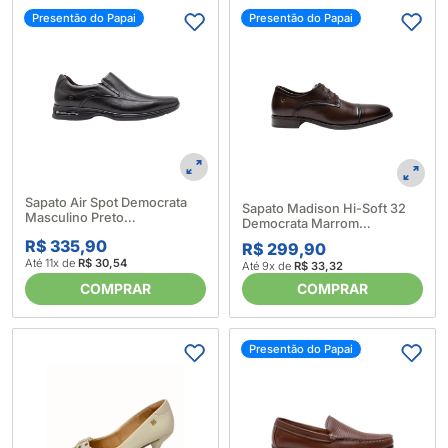
Presentão do Papai
Presentão do Papai
Sapato Air Spot Democrata
Sapato Madison Hi-Soft 32
Masculino Preto
Democrata Marrom
614018_Preto
614045_Marrom
R$ 335,90
R$ 299,90
Até 11x de
R$ 30,54
Até 9x de
R$ 33,32
COMPRAR
COMPRAR
Presentão do Papai