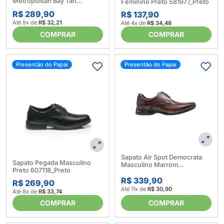
Metropolitan Bay Tan
Feminino Preto 581977_Preto
Democrata 614026_Marrom
R$ 289,90
R$ 137,90
Até 9x de
R$ 32,21
Até 4x de
R$ 34,48
COMPRAR
COMPRAR
Presentão do Papai
Presentão do Papai
Sapato Air Spot Democrata
Sapato Pegada Masculino
Masculino Marrom
Preto 607118_Preto
614017_Marrom
R$ 339,90
R$ 269,90
Até 11x de
R$ 30,90
Até 8x de
R$ 33,74
COMPRAR
COMPRAR