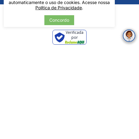
automaticamente o uso de cookies. Acesse nossa
Política de Privacidade
.
Concordo
Verificada
por
Feminino
Pintos LTDA - 06.837.645/0001-60 - Rua Álvaro Mendes, 1237 -
Masculino
Centro - Teresina/ PI - Todos os Direitos Reservados
Tecnologia
Desenvolvido por:
Branco
Conhaque/Tabaco