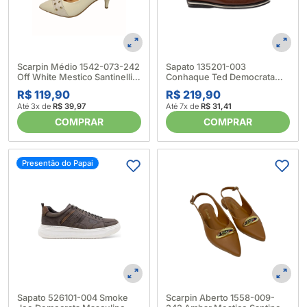
Scarpin Médio 1542-073-242
Sapato 135201-003
Off White Mestico Santinelli
Conhaque Ted Democrata
667004_Branco
Masculino 647313_Marrom
R$ 119,90
R$ 219,90
Até 3x de
R$ 39,97
Até 7x de
R$ 31,41
COMPRAR
COMPRAR
Presentão do Papai
Sapato 526101-004 Smoke
Scarpin Aberto 1558-009-