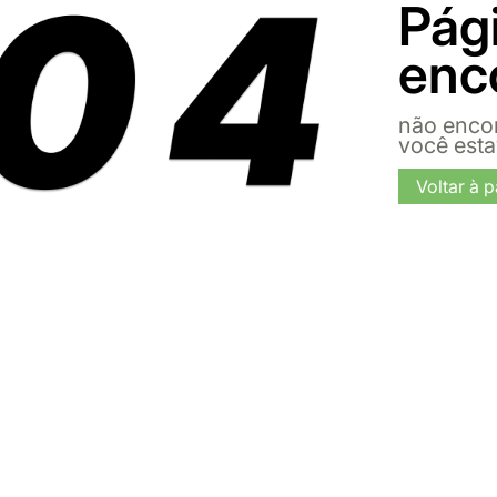
Pág
enc
não enco
você est
Voltar à p