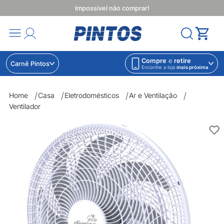
Impossível não comprar!
Compre
e
retire
Carnê Pintos
Encontre a loja
mais próxima
Home
Casa
Eletrodomésticos
Ar e Ventilação
Ventilador