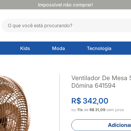
Impossível não comprar!
Kids
Moda
Tecnologia
Ventilador De Mesa
Dômina 641594
R$ 342,00
ou
11x
de
R$ 31,09
sem juros
Adicionar