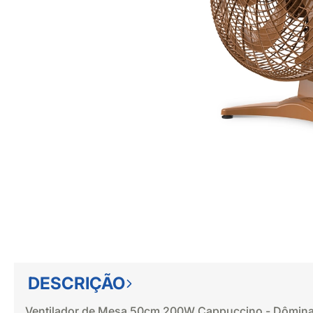
DESCRIÇÃO
Ventilador de Mesa 50cm 200W Cappuccino - Dômin