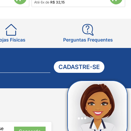
Até 6x de
R$ 32,15
ojas Físicas
Perguntas Frequentes
CADASTRE-SE
Verificada
por
se