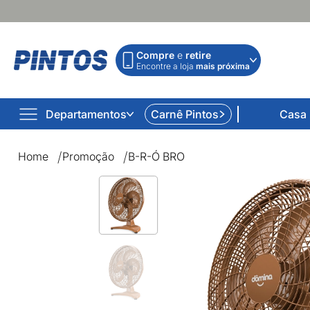
Compre
e
retire
Encontre a loja
mais próxima
Departamentos
Carnê Pintos
Casa
Home
Promoção
B-R-Ó BRO