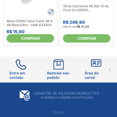
Tênis Converse All Star Ct As
Core Ox Ct0001
485035_Branco/Marinho
Meia 22800 Cano Curto 38 A
R$ 249,90
46 Masculino - Halk 633454
Até 8x de
R$ 31,24
R$ 15,90
COMPRAR
COMPRAR
Entre em
Rastreie seu
Área do
contato
pedido
carnê
CADASTRE-SE EM NOSSA NEWSLETTER
e receba novidades e promoções