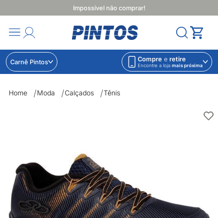
Impossível não comprar!
Compre
e
retire
Carnê Pintos
Encontre a loja
mais próxima
Home
Moda
Calçados
Tênis