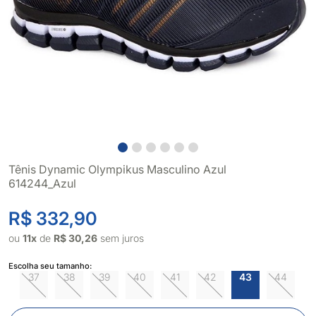
Tênis Dynamic Olympikus Masculino Azul
614244_Azul
R$ 332,90
ou
11x
de
R$ 30,26
sem juros
Escolha seu tamanho:
37
38
39
40
41
42
43
44